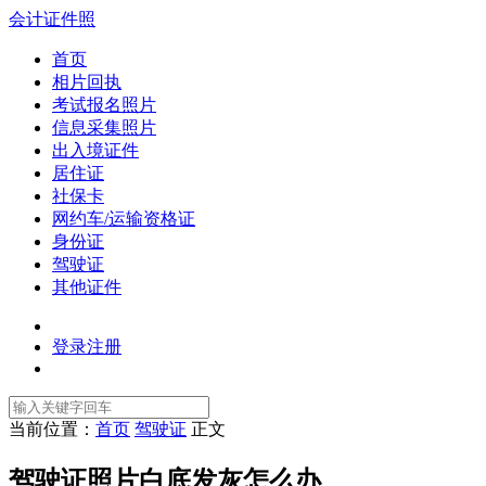
会计证件照
首页
相片回执
考试报名照片
信息采集照片
出入境证件
居住证
社保卡
网约车/运输资格证
身份证
驾驶证
其他证件
登录
注册
当前位置：
首页
驾驶证
正文
驾驶证照片白底发灰怎么办