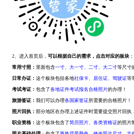
2、进入首页后，
可以根据自己的需求，点击对应的板块
；
常用寸照：
里面包含
一寸、大一寸、二寸、大二寸
等尺寸
日常办证：
这个板块包括各地
社保卡、居住证、驾驶证
等
考试考证：
包含了
各地证件考试报名合格照片
的办理！
旅游签证：
我们可以办理
各国家签证
所需要的合格照片！
照片回执：
部分地区在办理上述证件时需要提交照片回执
职业资格：
这个板块包含了
简历照片、各类资格证
的照片
照片基础处理
：包含了
更换背景颜色、修改照片尺寸，文